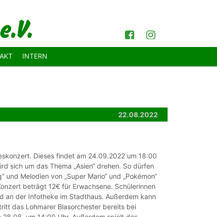
Facebook
Instagram
AKT
INTERN
22.08.2022
reskonzert. Dieses findet am 24.09.2022 um 18:00
wird sich um das Thema „Asien“ drehen. So dürfen
ing“ und Melodien von „Super Mario“ und „Pokémon“
 Konzert beträgt 12€ für Erwachsene. Schülerinnen
 und an der Infotheke im Stadthaus. Außerdem kann
itt das Lohmarer Blasorchester bereits bei
am 28.08. um 14:00 Uhr. Außerdem spielt das