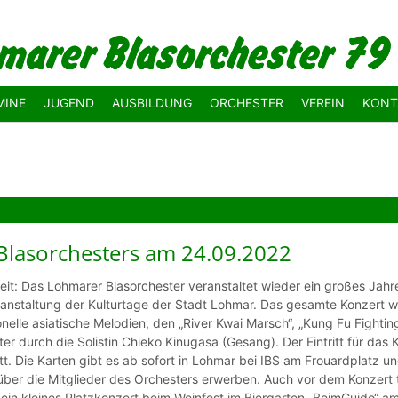
MINE
JUGEND
AUSBILDUNG
ORCHESTER
VEREIN
KONT
Blasorchesters am 24.09.2022
eit: Das Lohmarer Blasorchester veranstaltet wieder ein großes Jah
veranstaltung der Kulturtage der Stadt Lohmar. Das gesamte Konzert 
onelle asiatische Melodien, den „River Kwai Marsch“, „Kung Fu Fight
er durch die Solistin Chieko Kinugasa (Gesang). Der Eintritt für das
itt. Die Karten gibt es ab sofort in Lohmar bei IBS am Frouardplatz
er die Mitglieder des Orchesters erwerben. Auch vor dem Konzert tr
s ein kleines Platzkonzert beim Weinfest im Biergarten „BeimGuido“ 