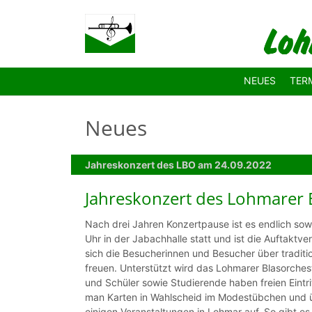
Zum Hauptinhalt springen
NEUES
TER
Neues
Jahreskonzert des LBO am 24.09.2022
Jahreskonzert des Lohmarer 
Nach drei Jahren Konzertpause ist es endlich sow
Uhr in der Jabachhalle statt und ist die Auftakt
sich die Besucherinnen und Besucher über traditi
freuen. Unterstützt wird das Lohmarer Blasorchest
und Schüler sowie Studierende haben freien Eintr
man Karten in Wahlscheid im Modestübchen und üb
einigen Veranstaltungen in Lohmar auf. So gibt e