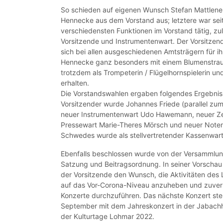
So schieden auf eigenen Wunsch Stefan Mattlen
Hennecke aus dem Vorstand aus; letztere war sei
verschiedensten Funktionen im Vorstand tätig, zule
Vorsitzende und Instrumentenwart. Der Vorsitz
sich bei allen ausgeschiedenen Amtsträgern für i
Hennecke ganz besonders mit einem Blumenstrauß
trotzdem als Trompeterin / Flügelhornspielerin und 
erhalten.
Die Vorstandswahlen ergaben folgendes Ergebnis:
Vorsitzender wurde Johannes Friede (parallel zu
neuer Instrumentenwart Udo Hawemann, neuer Ze
Pressewart Marie-Theres Mörsch und neuer Notenw
Schwedes wurde als stellvertretender Kassenwart
Ebenfalls beschlossen wurde von der Versammlung
Satzung und Beitragsordnung. In seiner Vorschau 
der Vorsitzende den Wunsch, die Aktivitäten des 
auf das Vor-Corona-Niveau anzuheben und zuverlä
Konzerte durchzuführen. Das nächste Konzert steh
September mit dem Jahreskonzert in der Jabachha
der Kulturtage Lohmar 2022.