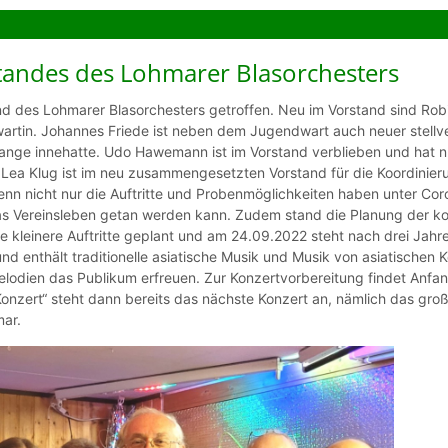
standes des Lohmarer Blasorchesters
d des Lohmarer Blasorchesters getroffen. Neu im Vorstand sind Robi
rtin. Johannes Friede ist neben dem Jugendwart auch neuer stellve
ange innehatte. Udo Hawemann ist im Vorstand verblieben und hat 
 Klug ist im neu zusammengesetzten Vorstand für die Koordinierun
n nicht nur die Auftritte und Probenmöglichkeiten haben unter Coro
das Vereinsleben getan werden kann. Zudem stand die Planung der ko
ge kleinere Auftritte geplant und am 24.09.2022 steht nach drei Jah
d enthält traditionelle asiatische Musik und Musik von asiatischen 
lodien das Publikum erfreuen. Zur Konzertvorbereitung findet Anf
nzert“ steht dann bereits das nächste Konzert an, nämlich das gro
mar.