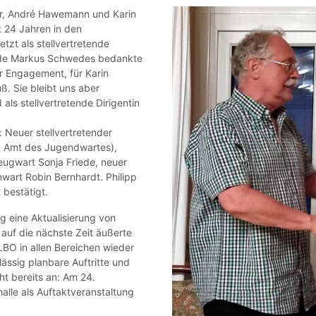
er, André Hawemann und Karin
t 24 Jahren in den
tzt als stellvertretende
ende Markus Schwedes bedankte
hr Engagement, für Karin
. Sie bleibt uns aber
als stellvertretende Dirigentin
 Neuer stellvertretender
m Amt des Jugendwartes),
ugwart Sonja Friede, neuer
art Robin Bernhardt. Philipp
 bestätigt.
 eine Aktualisierung von
auf die nächste Zeit äußerte
LBO in allen Bereichen wieder
ssig planbare Auftritte und
t bereits an: Am 24.
lle als Auftaktveranstaltung