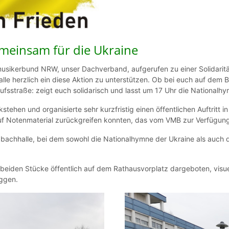
emeinsam für die Ukraine
musikerbund NRW, unser Dachverband, aufgerufen zu einer Solidarit
 alle herzlich ein diese Aktion zu unterstützen. Ob bei euch auf dem 
aufsstraße: zeigt euch solidarisch und lasst um 17 Uhr die Nationalhy
tehen und organisierte sehr kurzfristig einen öffentlichen Auftritt 
f Notenmaterial zurückgreifen konnten, das vom VMB zur Verfügung
bachhalle, bei dem sowohl die Nationalhymne der Ukraine als auch d
eiden Stücke öffentlich auf dem Rathausvorplatz dargeboten, visuell
aggen.