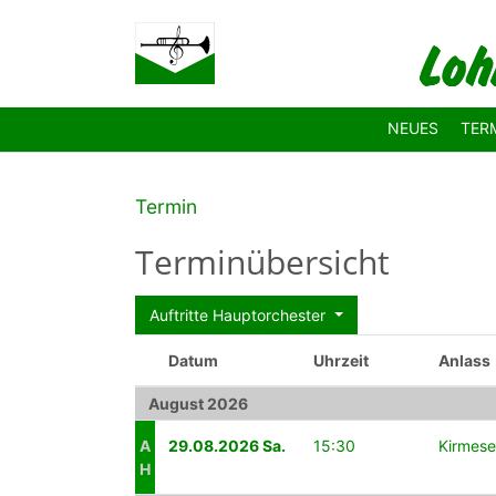
Zum Hauptinhalt springen
NEUES
TER
Termin
Terminübersicht
Auftritte Hauptorchester
Datum
Uhr­zeit
Anlass
August 2026
A
29.08.2026 Sa.
15:30
Kirmese
H