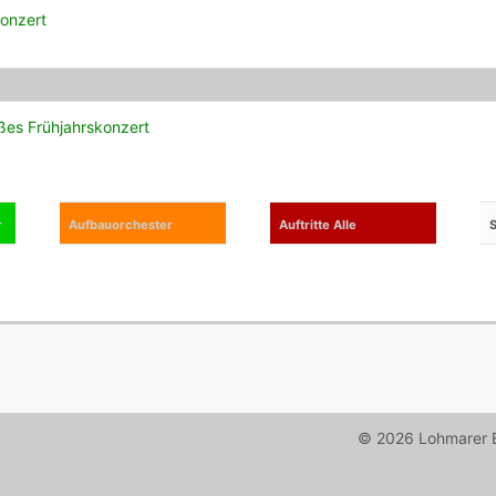
onzert
ßes Frühjahrskonzert
r
Aufbauor­chester
Auftritte Alle
S
© 2026 Lohmarer B