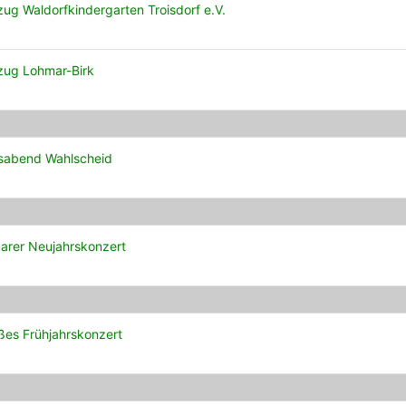
zug Waldorfkindergarten Troisdorf e.V.
zug Lohmar-Birk
esabend Wahlscheid
arer Neujahrskonzert
ßes Frühjahrskonzert