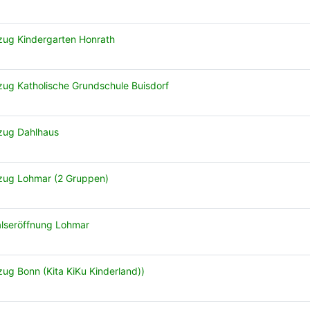
zug Kindergarten Honrath
zug Katholische Grundschule Buisdorf
zug Dahlhaus
zug Lohmar (2 Gruppen)
lseröffnung Lohmar
zug Bonn (Kita KiKu Kinderland))