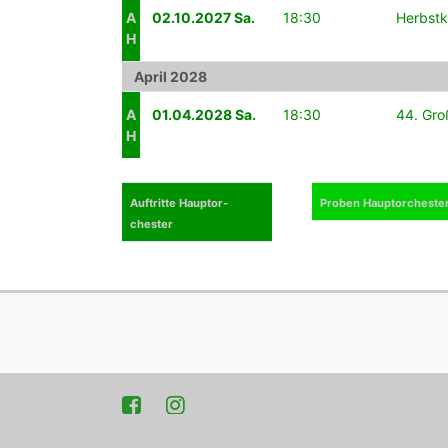
A
02.10.2027 Sa.
18:30
Herbstk
H
April 2028
A
01.04.2028 Sa.
18:30
44. Gro
H
Auftritte Hauptor­
Proben Hauptor­cheste
chester
Facebook
Instagram