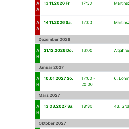
A
13.11.2026 Fr.
17:30
Martins
A
A
14.11.2026 Sa.
17:00
Martins
A
Dezember 2026
A
31.12.2026 Do.
16:00
Altjahr
H
Januar 2027
A
10.01.2027 So.
17:00 -
6. Lohm
H
20:00
März 2027
A
13.03.2027 Sa.
18:30
43. Gro
H
Oktober 2027