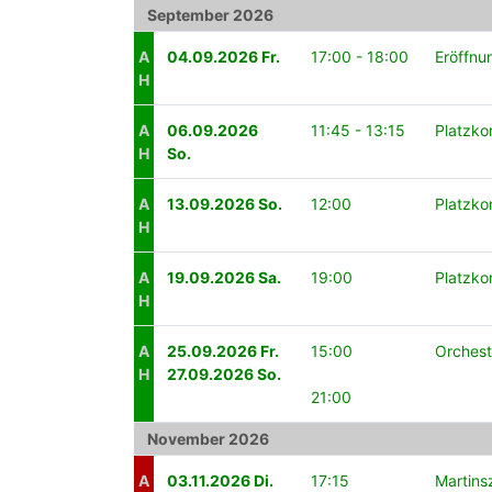
September 2026
A
04.09.2026 Fr.
17:00 - 18:00
Eröffnu
H
A
06.09.2026
11:45 - 13:15
Platzko
H
So.
A
13.09.2026 So.
12:00
Platzko
H
A
19.09.2026 Sa.
19:00
Platzko
H
A
25.09.2026 Fr.
15:00
Orchest
H
27.09.2026 So.
21:00
November 2026
A
03.11.2026 Di.
17:15
Martins