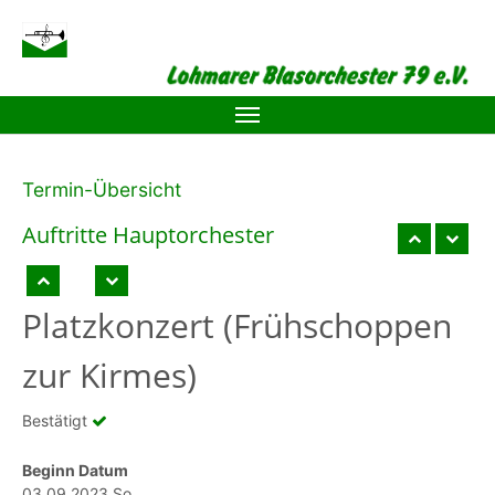
Zum Hauptinhalt springen
Termin-Übersicht
Auftritte Hauptor­chester
Platzkonzert (Frühschoppen
zur Kirmes)
Bestätigt
Beginn Datum
03.09.2023 So.