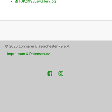
FJK_1998_sw_klein.jpg
© 2026 Lohmarer Blasorchester 79 e.V.
Impressum & Datenschutz
Facebook
Instagram