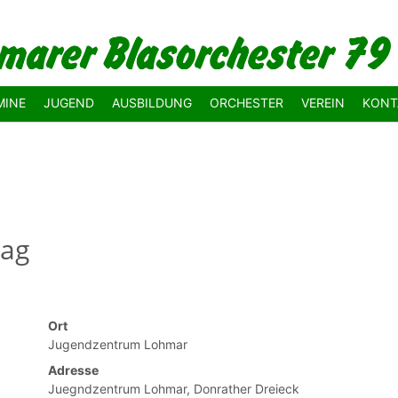
MINE
JUGEND
AUSBILDUNG
ORCHESTER
VEREIN
KONT
tag
Ort
Jugendzentrum Lohmar
Adresse
Juegndzentrum Lohmar, Donrather Dreieck