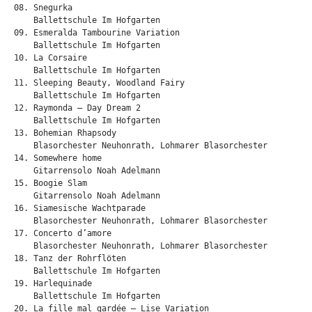
08. Snegurka

    Ballettschule Im Hofgarten

09. Esmeralda Tambourine Variation

    Ballettschule Im Hofgarten

10. La Corsaire

    Ballettschule Im Hofgarten

11. Sleeping Beauty, Woodland Fairy

    Ballettschule Im Hofgarten

12. Raymonda – Day Dream 2

    Ballettschule Im Hofgarten

13. Bohemian Rhapsody

    Blasorchester Neuhonrath, Lohmarer Blasorchester

14. Somewhere home

    Gitarrensolo Noah Adelmann

15. Boogie Slam

    Gitarrensolo Noah Adelmann

16. Siamesische Wachtparade

    Blasorchester Neuhonrath, Lohmarer Blasorchester

17. Concerto d’amore

    Blasorchester Neuhonrath, Lohmarer Blasorchester

18. Tanz der Rohrflöten

    Ballettschule Im Hofgarten

19. Harlequinade

    Ballettschule Im Hofgarten

20. La fille mal gardée – Lise Variation
