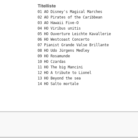
Titelliste
01 AO Disney's Magical Marches

02 AO Pirates of the Caribbean

03 AO Hawaii Five-O

04 HO Viribus unitis

05 HO Ouverture Leichte Kavallerie

06 HO Westcoast Concerto

07 Pianist Grande Valse Brillante

08 HO Udo Jürgens Medley

09 HO Rosamunde

10 HO Czardas

11 HO The big Mancini

12 HO A tribute to Lionel

13 HO Beyond the sea

14 HO Salto mortale