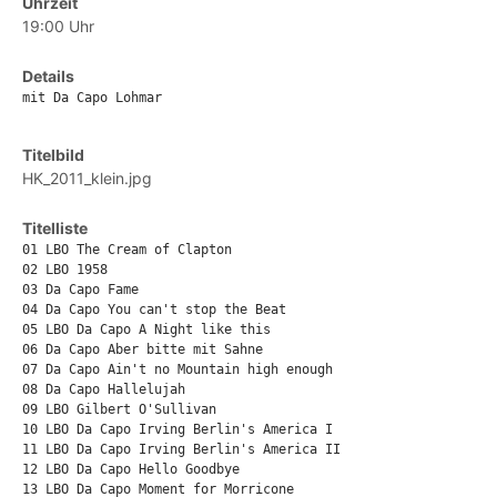
Uhrzeit
19:00 Uhr
Details
mit Da Capo Lohmar
Titelbild
HK_2011_klein.jpg
Titelliste
01 LBO The Cream of Clapton

02 LBO 1958

03 Da Capo Fame

04 Da Capo You can't stop the Beat

05 LBO Da Capo A Night like this

06 Da Capo Aber bitte mit Sahne

07 Da Capo Ain't no Mountain high enough

08 Da Capo Hallelujah

09 LBO Gilbert O'Sullivan

10 LBO Da Capo Irving Berlin's America I

11 LBO Da Capo Irving Berlin's America II

12 LBO Da Capo Hello Goodbye

13 LBO Da Capo Moment for Morricone
